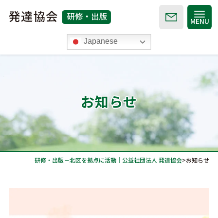
MENU
Japanese
発達協会TOP
お知らせ
お知らせ
セミナー
研修・出版－北区を拠点に活動｜公益社団法人 発達協会
>
お知らせ
月刊 発達教育
Road
オンライン動画配信