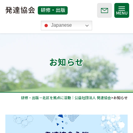
MENU
Japanese
発達協会TOP
お知らせ
お知らせ
セミナー
研修・出版－北区を拠点に活動｜公益社団法人 発達協会
>
お知らせ
月刊 発達教育
Road
オンライン動画配信