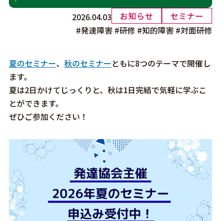
書籍・DVD・教材
お知らせ
セミナー
2026.04.03
#発達障害
#研修
#知的障害
#対面研修
よくある質問
夏のセミナー
、
秋のセミナー
ともに8つのテーマで開催し
プライバシーポリシー
ます。
夏は2日かけてじっくりと、秋は1日完結で気軽に学ぶこ
お問い合わせ
とができます。
メルマガ希望
ぜひご参加ください！